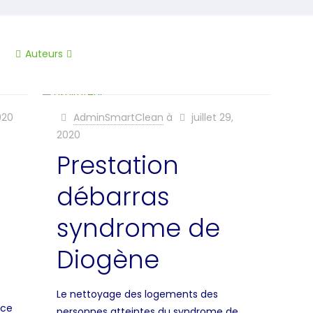
Auteurs
020
AdminSmartClean
à
juillet 29,
2020
Prestation
débarras
syndrome de
Diogène
Le nettoyage des logements des
nce
personnes atteintes du syndrome de