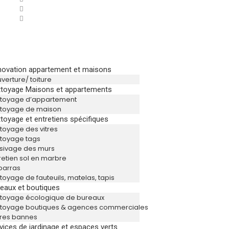
ovation appartement et maisons
verture/ toiture
toyage Maisons et appartements
ttoyage d’appartement
ttoyage de maison
toyage et entretiens spécifiques
toyage des vitres
toyage tags
sivage des murs
retien sol en marbre
barras
toyage de fauteuils, matelas, tapis
eaux et boutiques
toyage écologique de bureaux
ttoyage boutiques & agences commerciales
res bannes
vices de jardinage et espaces verts