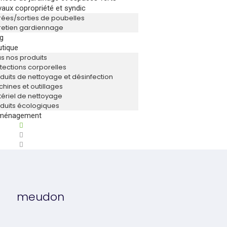
vaux copropriété et syndic
rées/sorties de poubelles
retien gardiennage
g
tique
s nos produits
tections corporelles
duits de nettoyage et désinfection
hines et outillages
ériel de nettoyage
duits écologiques
ménagement
meudon