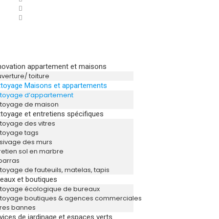
ovation appartement et maisons
verture/ toiture
toyage Maisons et appartements
ttoyage d’appartement
ttoyage de maison
toyage et entretiens spécifiques
toyage des vitres
toyage tags
sivage des murs
retien sol en marbre
barras
toyage de fauteuils, matelas, tapis
eaux et boutiques
toyage écologique de bureaux
ttoyage boutiques & agences commerciales
res bannes
vices de jardinage et espaces verts