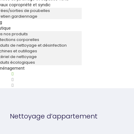
vaux copropriété et syndic
rées/sorties de poubelles
retien gardiennage
g
tique
s nos produits
tections corporelles
duits de nettoyage et désinfection
hines et outillages
ériel de nettoyage
duits écologiques
ménagement
Nettoyage d’appartement