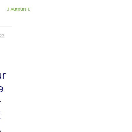
Auteurs
22
ur
e
-
x
,