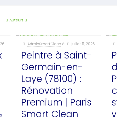
Auteurs
2026
AdminSmartClean
à
juillet 11, 2026
x
Peintre à Saint-
P
Germain-en-
d
Laye (78100) :
P
Rénovation
c
Premium | Paris
s
Smart Clean
v
la