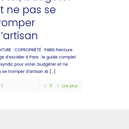
t ne pas se
romper
’artisan
INTURE · COPROPRIÉTÉ · PARIS Peinture
e d’escalier à Paris : le guide complet
 syndic pour voter, budgéter et ne
s se tromper d’artisan 📅
[…]
0
0
Lire plus