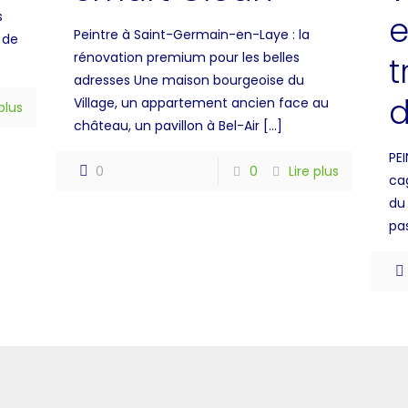
s
e
Peintre à Saint-Germain-en-Laye : la
 de
rénovation premium pour les belles
t
adresses Une maison bourgeoise du
d
Village, un appartement ancien face au
 plus
château, un pavillon à Bel-Air
[…]
PE
0
0
Lire plus
cag
du
pa