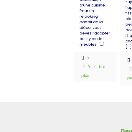
suj
d’une cuisine.
l’a
Pour un
fis
relooking
clo
parfait de la
pei
pièce, vous
doi
devez l’adapter
l’h
au styles des
cho
meubles.
[…]
[…]
0
0
Lire
plus
pl
Dev