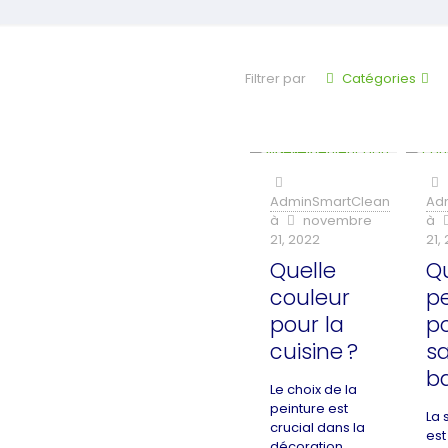
Filtrer par
Catégories
AdminSmartClean
Ad
à
novembre
à
21, 2022
21,
Quelle
Q
couleur
p
pour la
po
cuisine ?
sa
ba
Le choix de la
peinture est
La 
crucial dans la
est
décoration