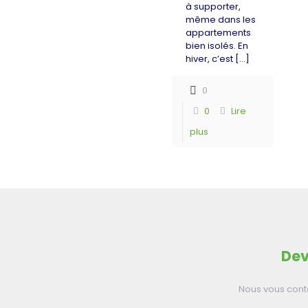
à supporter,
même dans les
appartements
bien isolés. En
hiver, c’est
[…]
0
0
Lire
plus
Dev
Nous vous cont