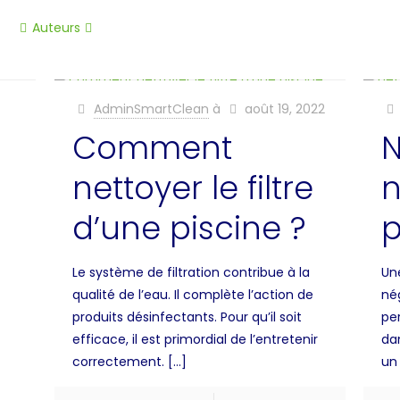
Auteurs
AdminSmartClean
à
août 19, 2022
Comment
N
nettoyer le filtre
n
d’une piscine ?
p
Le système de filtration contribue à la
Un
qualité de l’eau. Il complète l’action de
nég
produits désinfectants. Pour qu’il soit
pe
efficace, il est primordial de l’entretenir
da
correctement.
[…]
un