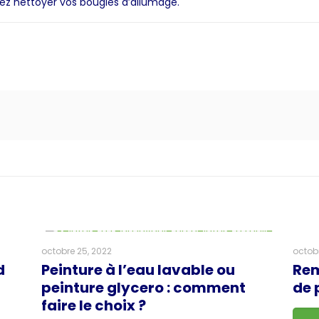
ez nettoyer vos bougies d’allumage.
octobre 25, 2022
octobr
d
Peinture à l’eau lavable ou
Rem
peinture glycero : comment
de 
faire le choix ?